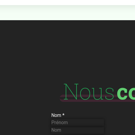
Nous
c
Nom
*